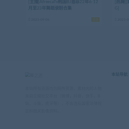
[主播]AfreecaTv韩国BJ恩菲22年6-12
[热舞]
月至23年舞蹈录制合集
G]
2023-09-06
3
2023-0
本站导航
本站所有资源均为网传资源，素材内的人物
来自正规社交平台（微博，抖音，快手，B
站，斗鱼，虎牙等），不含违反国家法律规
定的相关影像资料。