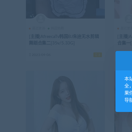
最近更新
韩国热舞
最近更
[主播]AfreecaTv韩国BJ朱迪无水剪辑
[主播]
舞蹈合集二[35v/5.33G]
合集一[6
2023-09-06
3
2023-0
本
全
果
导航