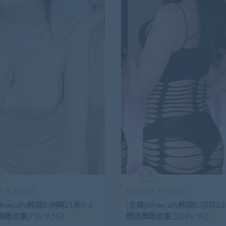
新
韩国热舞
最近更新
韩国热舞
freecaTv韩国BJ树梢21年5-6
[主播]AfreecaTv韩国BJ莎莎2
蹈合集[73v/9.5G]
精选舞蹈合集三[28v/5G]