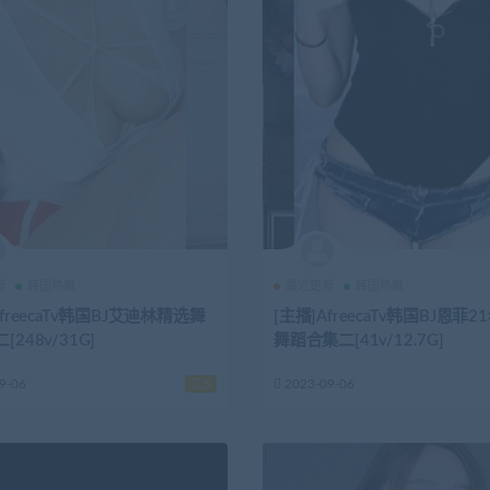
新
韩国热舞
最近更新
韩国热舞
AfreecaTv韩国BJ艾迪林精选舞
[主播]AfreecaTv韩国BJ恩菲2
248v/31G]
舞蹈合集二[41v/12.7G]
9-06
3
2023-09-06