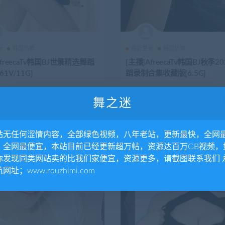
新
韩国热舞
最近更新
韩国热舞
AfreecaTv韩国BJ世景精选舞蹈
[主播]AfreecaTv韩国BJ秋季2
1V/11G]
蹈录制合集收藏版[6.5G]
9-06
3
2023-09-06
舞之迷
站无任何涩情内容，全部绿色视频，八年老站，更新最快，全网
，全网最便宜，本站目前已经更新超万帖，资源达百万GB视频，
你发现同类网站卖的比我们家便宜，资源更多，请截图联系我们 
网址；www.rouzhimi.com