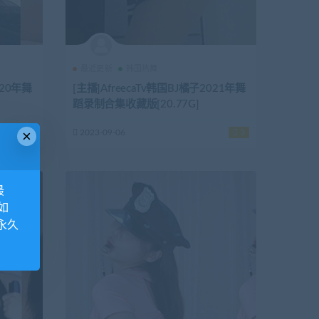
最近更新
韩国热舞
020年舞
[主播]AfreecaTv韩国BJ橘子2021年舞
蹈录制合集收藏版[20.77G]
×
3
2023-09-06
3
最
如
永久