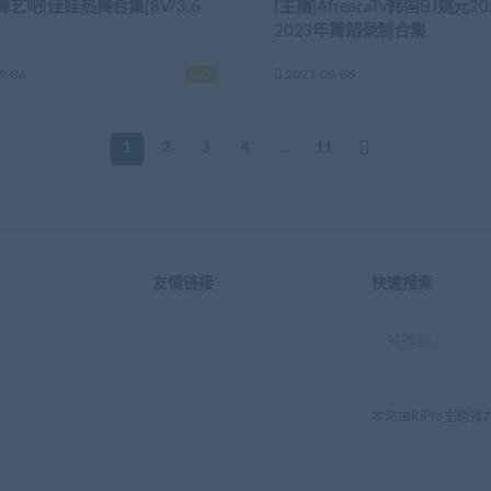
[舞艺吧]佳娃热舞合集[8V/3.6
[主播]AfreecaTv韩国BJ姚元2
2023年舞蹈录制合集
9-06
3
2023-09-06
1
2
3
4
…
11
友情链接
快速搜索
本站由
RiPro主题
强