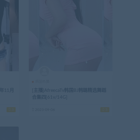
韩国热舞
1年11月
[主播]AfreecaTv韩国BJ韩璐精选舞蹈
合集四[61v/14G]
3
2023-09-06
3