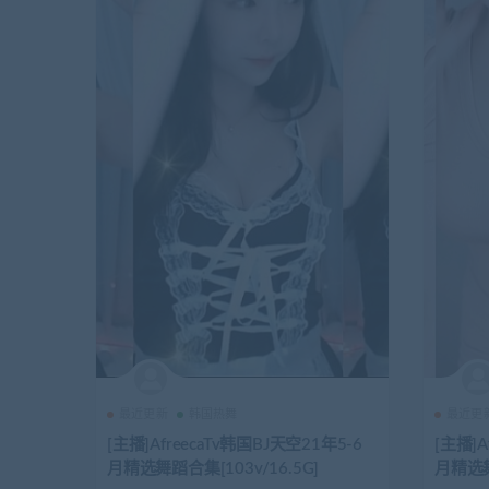
最近更新
韩国热舞
最近更
[主播]AfreecaTv韩国BJ天空21年5-6
[主播]A
月精选舞蹈合集[103v/16.5G]
月精选舞