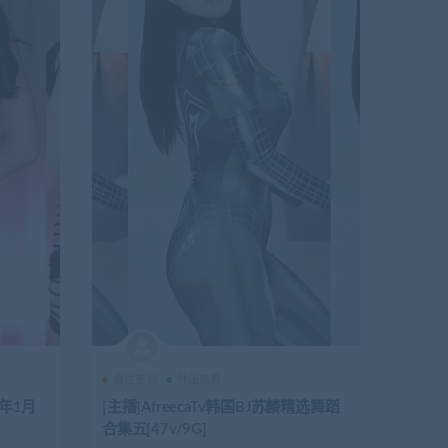
最近更新
韩国热舞
2年1月
[主播]AfreecaTv韩国BJ苏麟精选舞蹈
合集五[47v/9G]