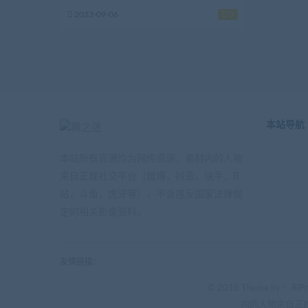
2023-09-06
3
本站导航
本站所有资源均为网传资源，素材内的人物
来自正规社交平台（微博，抖音，快手，B
站，斗鱼，虎牙等），不含违反国家法律规
定的相关影像资料。
友情链接：
© 2018 Theme by -
RiP
内的人物来自正