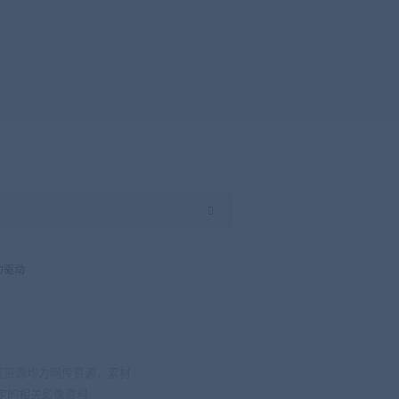
力驱动
有资源均为网传资源，素材
定的相关影像资料