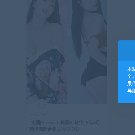
本
全
果
导航
韩国热舞
[主播]AfreecaTv韩国BJ软化23年6月
精选舞蹈合集[38V/7.7G]