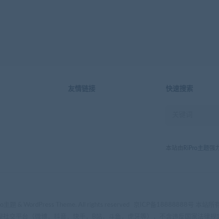
友情链接
快速搜索
本站由
RiPro主题
强
ro主题
& WordPress Theme. All rights reserved
京ICP备18888888号
本站所
规社交平台（微博，抖音，快手，B站，斗鱼，虎牙等），不含违反国家法律规