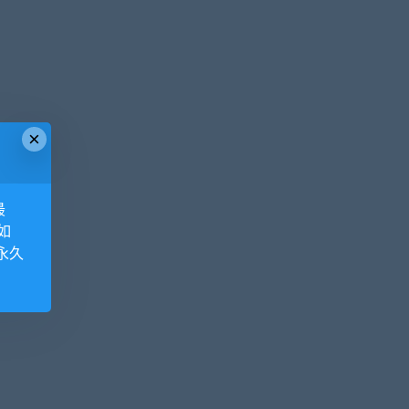
×
最
如
永久